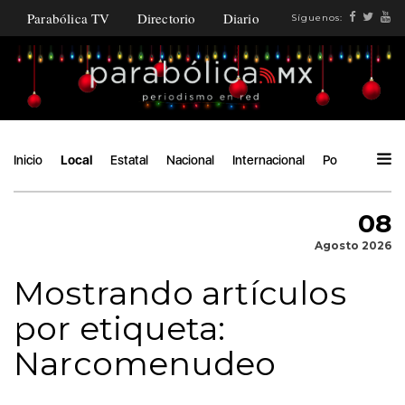
Parabólica TV
Directorio
Diario
Síguenos:
Inicio
Local
Estatal
Nacional
Internacional
Política
Áng
08
Agosto 2026
Mostrando artículos
por etiqueta:
Narcomenudeo