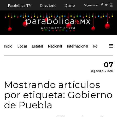
Parabólica TV
Directorio
Diario
Síguenos:
Inicio
Local
Estatal
Nacional
Internacional
Política
Áng
07
Agosto 2026
Mostrando artículos
por etiqueta: Gobierno
de Puebla