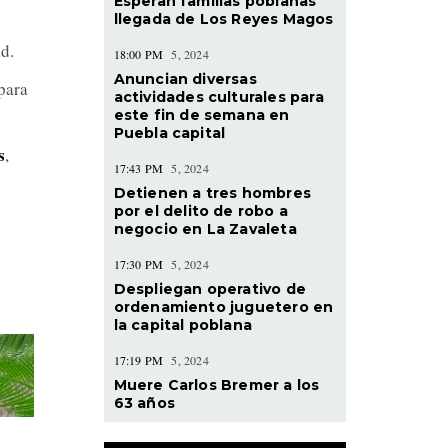
Esperan familias poblanas
llegada de Los Reyes Magos
d.
18:00 PM
5, 2024
Anuncian diversas
para
actividades culturales para
este fin de semana en
Puebla capital
s
,
17:43 PM
5, 2024
Detienen a tres hombres
por el delito de robo a
negocio en La Zavaleta
17:30 PM
5, 2024
Despliegan operativo de
ordenamiento juguetero en
la capital poblana
17:19 PM
5, 2024
Muere Carlos Bremer a los
63 años