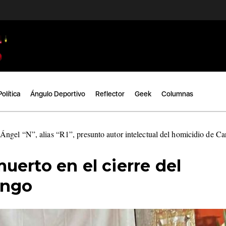
Política
Ángulo Deportivo
Reflector
Geek
Columnas
ngel “N”, alias “R1”, presunto autor intelectual del homicidio de C
erto en el cierre del
ingo