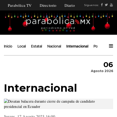
Parabólica TV
Directorio
Diario
Síguenos:
Inicio
Local
Estatal
Nacional
Internacional
Política
Áng
06
Agosto 2026
Internacional
Jueves, 17 Agosto 2023 16:00