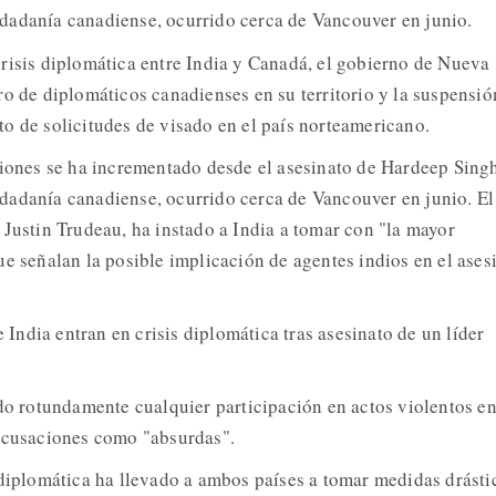
ciudadanía canadiense, ocurrido cerca de Vancouver en junio.
risis diplomática entre India y Canadá, el gobierno de Nueva
ro de diplomáticos canadienses en su territorio y la suspensió
o de solicitudes de visado en el país norteamericano.
ciones se ha incrementado desde el asesinato de Hardeep Sing
ciudadanía canadiense, ocurrido cerca de Vancouver en junio. El
 Justin Trudeau, ha instado a India a tomar con "la mayor
ue señalan la posible implicación de agentes indios en el ases
ndia entran en crisis diplomática tras asesinato de un líder
ado rotundamente cualquier participación en actos violentos e
 acusaciones como "absurdas".
 diplomática ha llevado a ambos países a tomar medidas drásti