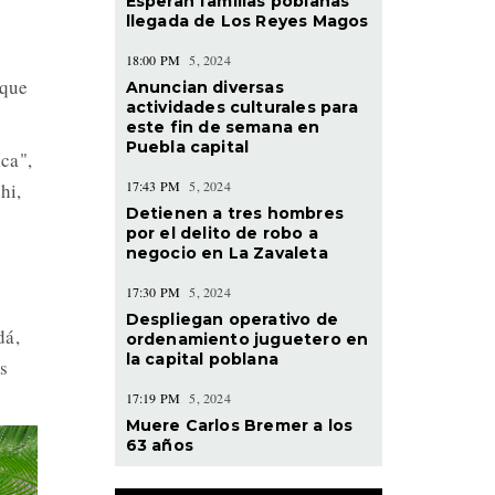
Esperan familias poblanas
llegada de Los Reyes Magos
18:00 PM
5, 2024
 que
Anuncian diversas
actividades culturales para
este fin de semana en
Puebla capital
ca",
17:43 PM
5, 2024
hi,
Detienen a tres hombres
por el delito de robo a
negocio en La Zavaleta
17:30 PM
5, 2024
Despliegan operativo de
dá,
ordenamiento juguetero en
la capital poblana
s
17:19 PM
5, 2024
Muere Carlos Bremer a los
63 años