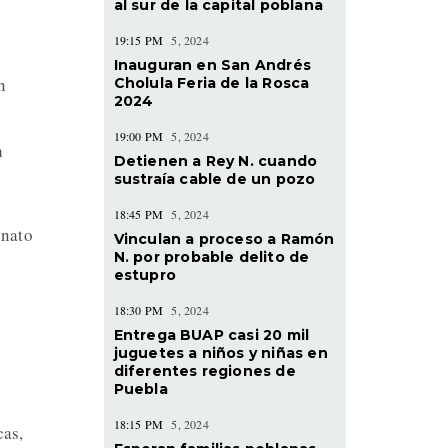
al sur de la capital poblana
19:15 PM
5, 2024
Inauguran en San Andrés
n
Cholula Feria de la Rosca
2024
19:00 PM
5, 2024
h
Detienen a Rey N. cuando
sustraía cable de un pozo
18:45 PM
5, 2024
inato
Vinculan a proceso a Ramón
N. por probable delito de
estupro
18:30 PM
5, 2024
Entrega BUAP casi 20 mil
juguetes a niños y niñas en
n
diferentes regiones de
Puebla
18:15 PM
5, 2024
cas,