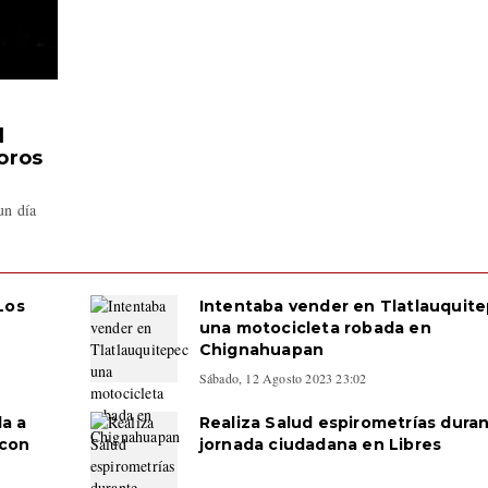
l
oros
un día
Los
Intentaba vender en Tlatlauquit
una motocicleta robada en
Chignahuapan
Sábado, 12 Agosto 2023 23:02
a a
Realiza Salud espirometrías dura
 con
jornada ciudadana en Libres