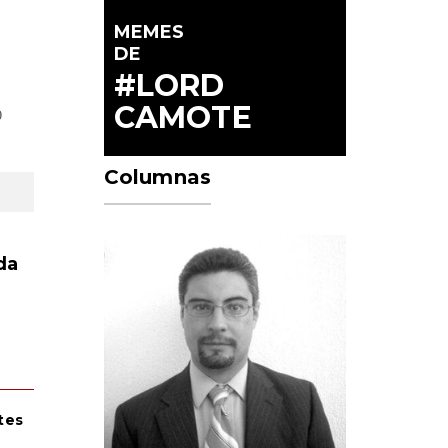
MEMES
DE
#LORD
CAMOTE
0
Columnas
da
tes