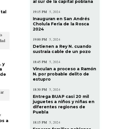
al sur de la capital poblana
tal
19:15 PM
5, 2024
Inauguran en San Andrés
Cholula Feria de la Rosca
2024
19:00 PM
5, 2024
Detienen a Rey N. cuando
sustraía cable de un pozo
18:45 PM
5, 2024
. y
Vinculan a proceso a Ramón
a
N. por probable delito de
 de
estupro
18:30 PM
5, 2024
Entrega BUAP casi 20 mil
juguetes a niños y niñas en
diferentes regiones de
Puebla
r
os a
18:15 PM
5, 2024