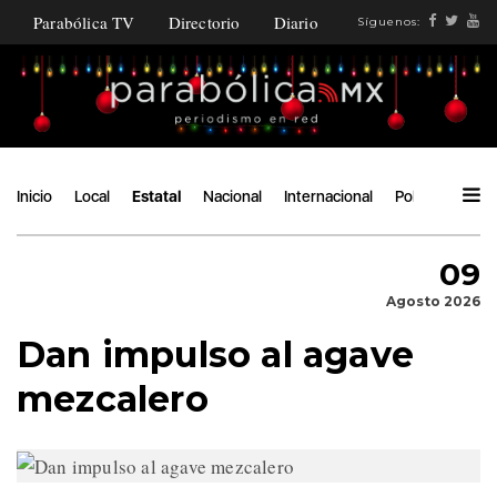
Parabólica TV
Directorio
Diario
Síguenos:
Inicio
Local
Estatal
Nacional
Internacional
Política
Ángu
09
Agosto 2026
Dan impulso al agave
mezcalero