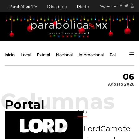
Parabólica TV
Directorio
Diario
Síguenos:
Inicio
Local
Estatal
Nacional
Internacional
Política
Ángu
06
Agosto 2026
Portal
Portal
#LordCamote