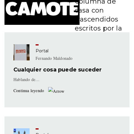
Columna de
casa con
trascendidos
escritos por la
irreverencia y
acidez de
Portal
#LordCamote y
Fernando Maldonado
sus camotazos.
Cualquier cosa puede suceder
Hablando de…
Continua leyendo