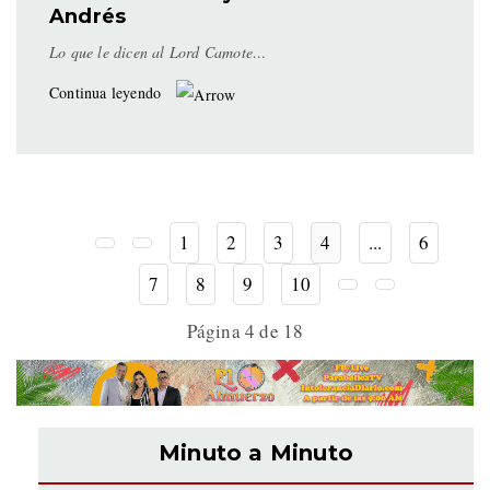
Andrés
Lo que le dicen al Lord Camote…
Continua leyendo
1
2
3
4
...
6
7
8
9
10
Página 4 de 18
Minuto a Minuto