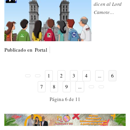
dicen al Lord
Camote…
Publicado en
Portal
1
2
3
4
...
6
7
8
9
...
Página 6 de 11