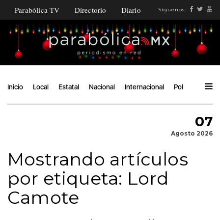
Parabólica TV
Directorio
Diario
Síguenos:
Inicio
Local
Estatal
Nacional
Internacional
Política
Ángu
07
Agosto 2026
Mostrando artículos
por etiqueta: Lord
Camote