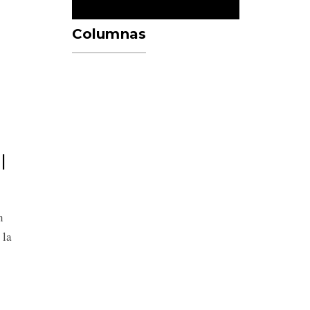
Columnas
l
n
 la