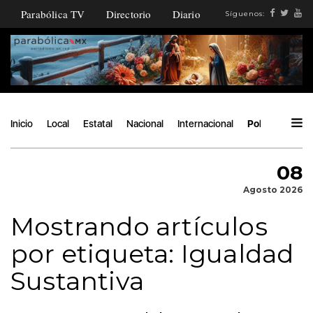
Parabólica TV
Directorio
Diario
Síguenos:
Inicio
Local
Estatal
Nacional
Internacional
Política
Áng
08
Agosto 2026
Mostrando artículos
por etiqueta: Igualdad
Sustantiva