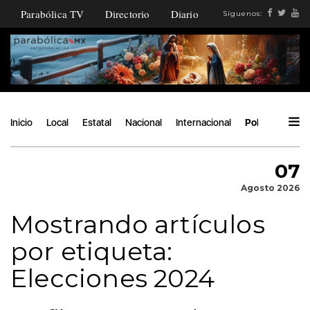
Parabólica TV
Directorio
Diario
Síguenos:
Inicio
Local
Estatal
Nacional
Internacional
Política
Áng
07
Agosto 2026
Mostrando artículos
por etiqueta:
Elecciones 2024