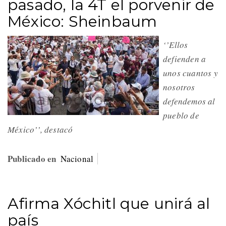
pasado, la 4T el porvenir de
México: Sheinbaum
‘’Ellos
defienden a
unos cuantos y
nosotros
defendemos al
pueblo de
México’’, destacó
Publicado en
Nacional
Afirma Xóchitl que unirá al
país