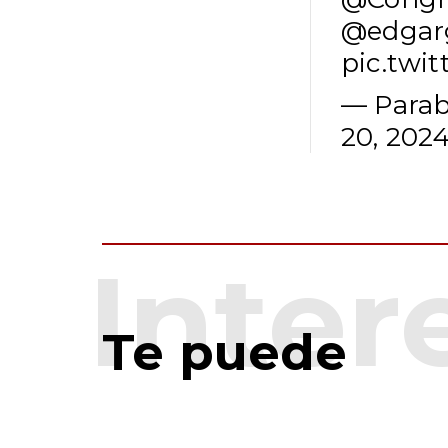
@edgar
pic.twit
— Parab
20, 202
Te puede