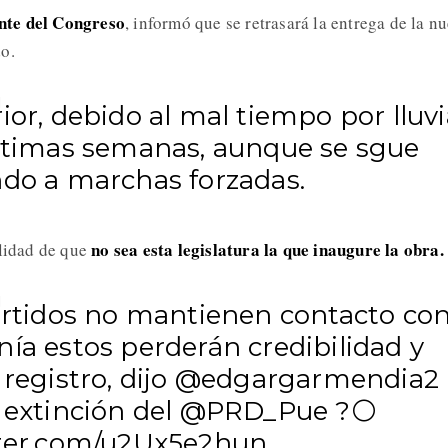
nte del Congreso
, informó que se retrasará la entrega de la n
o.
ior, debido al mal tiempo por lluv
últimas semanas, aunque se sgue
ndo a marchas forzadas.
no sea esta legislatura la que inaugure la obra.
lidad de que
artidos no mantienen contacto con
ía estos perderán credibilidad y
 registro, dijo
@edgargarmendia2
 extinción del
@PRD_Pue
?⚪
tter.com/u2Ux5e2hun