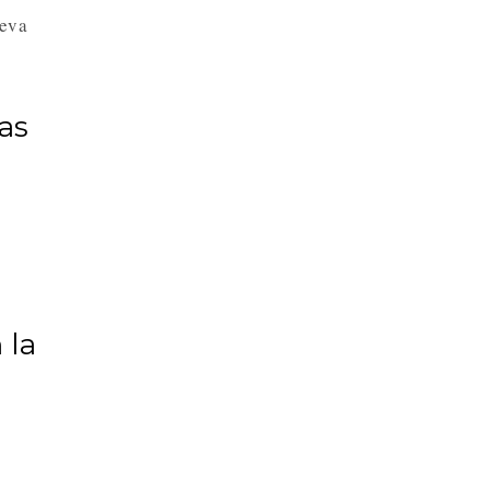
ueva
ias
 la