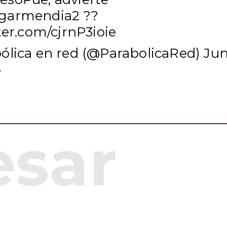
garmendia2
?️?
ter.com/cjrnP3ioie
ólica en red (@ParabolicaRed)
Ju
4