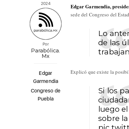
2024
Edgar Garmendia, preside
sede del Congreso del Estad
Lo anter
de las 
Por
trabaja
Parabólica.
Mx
Explicó que existe la posibi
Edgar
Garmendia
Si los p
Congreso de
ciudadan
Puebla
luego el
sobre la
pic.twi