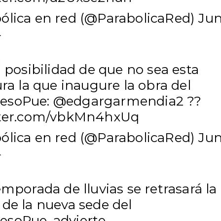
ólica en red (@ParabolicaRed)
Ju
4
a posibilidad de que no sea esta
ura la que inaugure la obra del
esoPue
:
@edgargarmendia2
?️?
tter.com/vbkMn4hxUq
ólica en red (@ParabolicaRed)
Ju
4
emporada de lluvias se retrasará la
de la nueva sede del
esoPue
, advierte