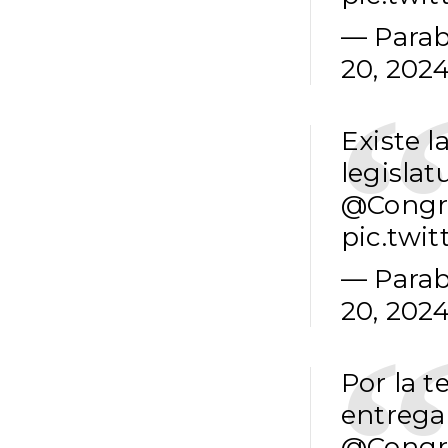
— Parab
20, 202
Existe l
legislat
@Congr
pic.twi
— Parab
20, 202
Por la t
entrega 
@Congr