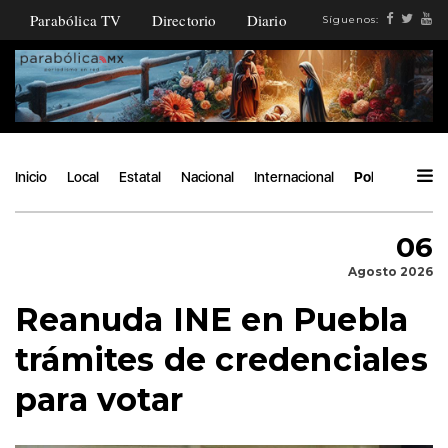
Parabólica TV
Directorio
Diario
Síguenos:
Inicio
Local
Estatal
Nacional
Internacional
Política
Áng
06
Agosto 2026
Reanuda INE en Puebla
trámites de credenciales
para votar