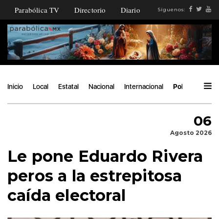
Parabólica TV
Directorio
Diario
Síguenos:
Inicio
Local
Estatal
Nacional
Internacional
Política
Áng
06
Agosto 2026
Le pone Eduardo Rivera
peros a la estrepitosa
caída electoral