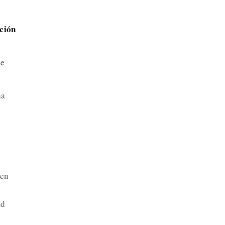
ación
ue
ha
 en
ad