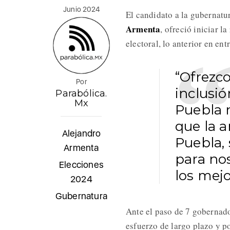
Junio 2024
El candidato a la gubernatu
Armenta
, ofreció iniciar l
electoral, lo anterior en en
“Ofrezco
Por
inclusió
Parabólica.
Mx
Puebla 
que la 
Alejandro
Puebla,
Armenta
para no
Elecciones
los mejo
2024
Gubernatura
Ante el paso de 7 gobernado
esfuerzo de largo plazo y po