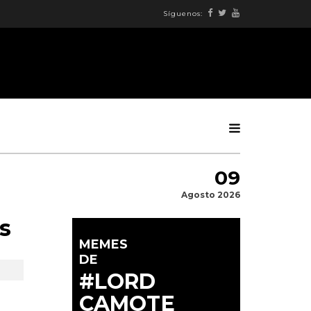
Síguenos:
09
Agosto 2026
s
MEMES
DE
#LORD
CAMOTE