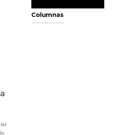
Columnas
 a
ier
do,