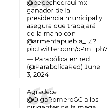
@pepechedrauimx
ganador de la
presidencia municipal y
asegura que trabajará
de la mano con
@armentapuebla_
☑?
pic.twitter.com/cPmEph
— Parabólica en red
(@ParabolicaRed)
June
3, 2024
Agradece
@OlgaRomeroGC
a los
dirigentes de la mega