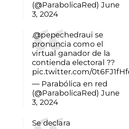
(@ParabolicaRed)
June
3, 2024
.
@pepechedraui
se
pronuncia como el
virtual ganador de la
contienda electoral ??
pic.twitter.com/0t6FJ1fHf
— Parabólica en red
(@ParabolicaRed)
June
3, 2024
Se declara