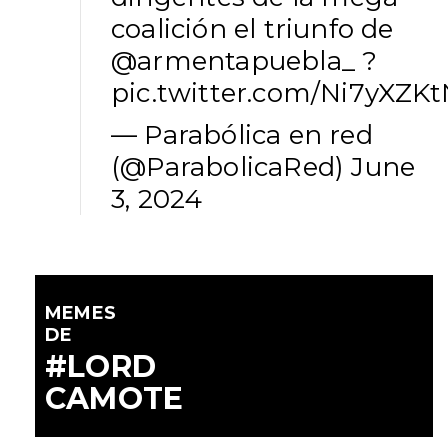
coalición el triunfo de
@armentapuebla_
?
pic.twitter.com/Ni7yXZK
— Parabólica en red
(@ParabolicaRed)
June
3, 2024
MEMES
DE
#LORD
CAMOTE