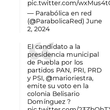
pic.twitter.com/wxMus4
— Parabólica en red
(@ParabolicaRed)
June
2, 2024
El candidato a la
presidencia municipal
de Puebla por los
partidos PAN, PRI, PRD
y PSI,
@marioriestra
,
emite su voto en la
colonia Belisario
Domínguez ?️
pic.twitter.com/23ZhOhTX