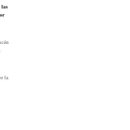
 las
por
uacán
n
r la
a