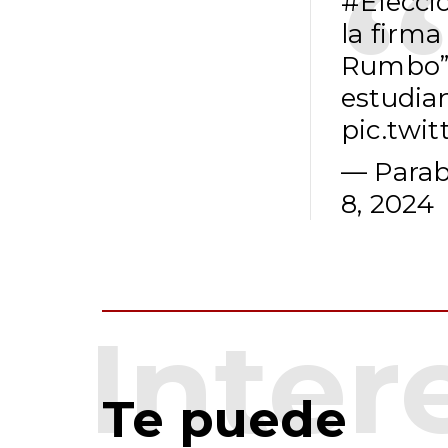
#Elecci
la firm
Rumbo”,
estudian
pic.twi
— Parab
8, 2024
Te puede