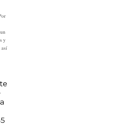
Por
 un
s y
 así
te
e
 a
45