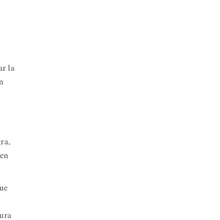
ar la
n
ra,
 en
que
tura