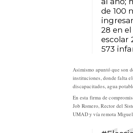
al año; 
de 100 n
ingresar
28 en el
escolar 
573 infa
Asimismo apuntó que son def
instituciones, donde falta e
discapacitados, agua potabl
En esta firma de compromiso
Job Romero, Rector del Sis
UMAD y vía remota Miguel 