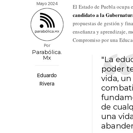
Mayo 2024
El Estado de Puebla ocupa e
candidato a la Gubernatur
propuestas de gestión y fin
enseñanza y aprendizaje, mo
Compromiso por una Educac
Por
Parabólica.
Mx
"La edu
poder t
Eduardo
vida, un
Rivera
combatir
fundame
de cualq
una vida
abandera