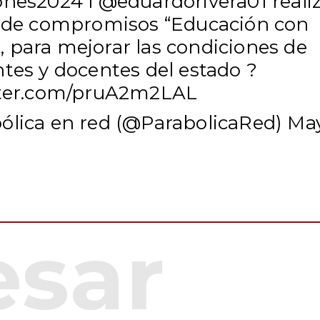
ones2024
l
@eduardorivera01
reali
a de compromisos “Educación con
 para mejorar las condiciones de
tes y docentes del estado ?
tter.com/pruA2m2LAL
ólica en red (@ParabolicaRed)
Ma