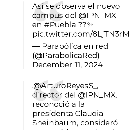
Así se observa el nuevo
campus del
@IPN_MX
en
#Puebla
??️✨
pic.twitter.com/8LjTN3r
— Parabólica en red
(@ParabolicaRed)
December 11, 2024
.
@ArturoReyesS_
,
director del
@IPN_MX
,
reconoció a la
presidenta Claudia
Sheinbaum, consideró