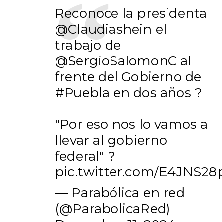
Reconoce la presidenta
@Claudiashein
el
trabajo de
@SergioSalomonC
al
frente del Gobierno de
#Puebla
en dos años ?
"Por eso nos lo vamos a
llevar al gobierno
federal" ?
pic.twitter.com/E4JNS28
— Parabólica en red
(@ParabolicaRed)