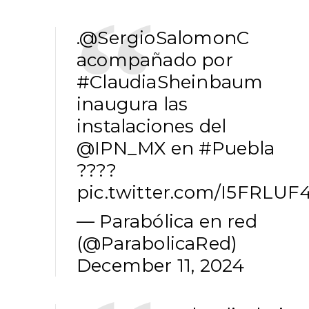
.
@SergioSalomonC
acompañado por
#ClaudiaSheinbaum
inaugura las
instalaciones del
@IPN_MX
en
#Puebla
????
pic.twitter.com/I5FRLUF
— Parabólica en red
(@ParabolicaRed)
December 11, 2024