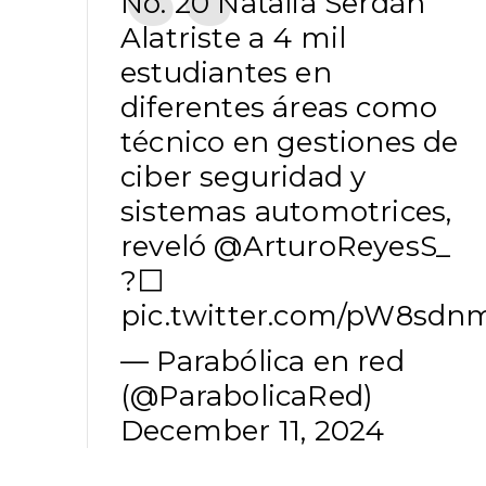
No. 20 Natalia Serdán
Alatriste a 4 mil
estudiantes en
diferentes áreas como
técnico en gestiones de
ciber seguridad y
sistemas automotrices,
reveló
@ArturoReyesS_
?⬜
pic.twitter.com/pW8sd
— Parabólica en red
(@ParabolicaRed)
December 11, 2024