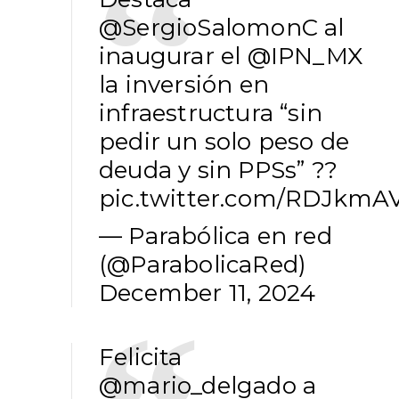
@SergioSalomonC
al
inaugurar el
@IPN_MX
la inversión en
infraestructura “sin
pedir un solo peso de
deuda y sin PPSs” ??
pic.twitter.com/RDJkmA
— Parabólica en red
(@ParabolicaRed)
December 11, 2024
Felicita
@mario_delgado
a