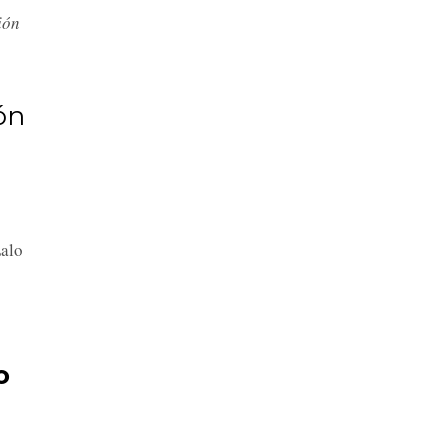
ión
ón
Lalo
o