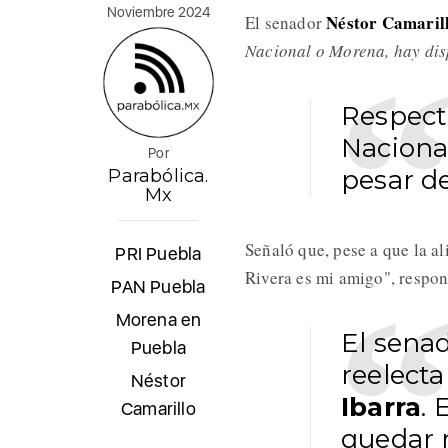
Noviembre 2024
Néstor Camaril
El senador
Nacional o Morena, hay dis
Respect
Nacional
Por
pesar d
Parabólica.
Mx
Señaló que, pese a que la ali
PRI Puebla
Rivera es mi amigo", respo
PAN Puebla
Morena en
El sena
Puebla
reelecta
Néstor
Ibarra
. 
Camarillo
quedar 