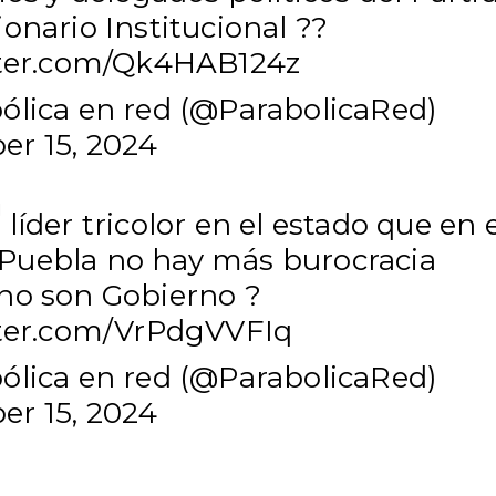
onario Institucional ??
tter.com/Qk4HAB124z
ólica en red (@ParabolicaRed)
r 15, 2024
líder tricolor en el estado que en e
Puebla
no hay más burocracia
no son Gobierno ?
tter.com/VrPdgVVFIq
ólica en red (@ParabolicaRed)
r 15, 2024