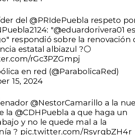
íder del
@PRIdePuebla
respeto po
Puebla2124
: "
@eduardorivera01
e
o" respondió sobre la renovación 
encia estatal albiazul ?⚪
tter.com/rGc3PZGmpj
ólica en red (@ParabolicaRed)
r 15, 2024
 senador
@NestorCamarillo
a la nu
de la
@CDHPuebla
a que haga un
bajo y no le quede mal a la
nía ?
pic.twitter.com/RsyrqbZH4r