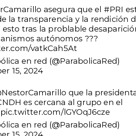
rCamarillo
asegura que el
#PRI
es
de la transparencia y la rendición 
 esto tras la problable desaparició
ganismos autónomos ???
tter.com/vatkCah5At
ólica en red (@ParabolicaRed)
r 15, 2024
NestorCamarillo
que la president
CNDH
es cercana al grupo en el
?
pic.twitter.com/lGYOqJ6cze
ólica en red (@ParabolicaRed)
r 15, 2024