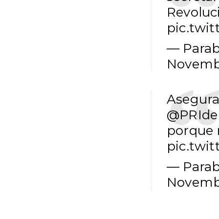
Revoluci
pic.twi
— Parab
Novembe
Asegura 
@PRIde
porque 
pic.twi
— Parab
Novembe