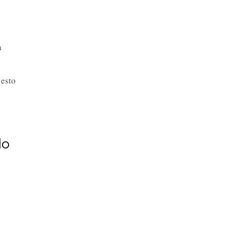
a
esto
do