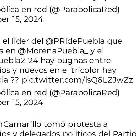
ólica en red (@ParabolicaRed)
r 15, 2024
el líder del
@PRIdePuebla
que
s en
@MorenaPuebla_
y el
ebla2124
hay pugnas entre
ios y nuevos en el tricolor hay
ia ??
pic.twitter.com/lsQ6LZJwZz
ólica en red (@ParabolicaRed)
r 15, 2024
rCamarillo
tomó protesta a
ios y delegados políticos del Parti