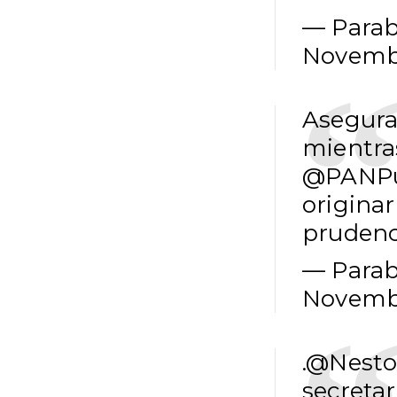
— Parab
Novembe
Asegura 
mientra
@PANPu
originar
prudenc
— Parab
Novembe
.
@Nesto
secretar