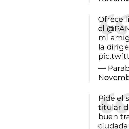
Ofrece l
el
@PAN
mi amig
la dirig
pic.twi
— Parab
Novembe
Pide el
titular 
buen tra
ciudada