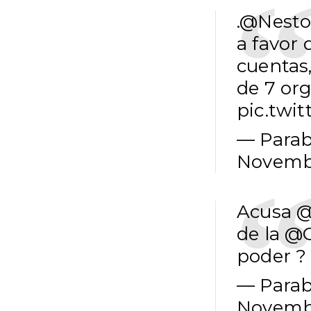
.
@Nesto
a favor 
cuentas,
de 7 or
pic.twi
— Parab
Novembe
Acusa
@
de la
@
poder 
— Parab
Novembe