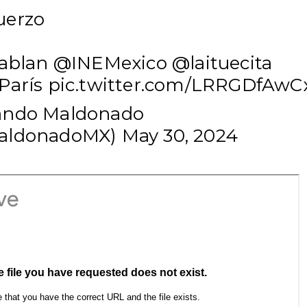
uerzo
hablan
@INEMexico
@laituecita
París
pic.twitter.com/LRRGDfAwC
ando Maldonado
aldonadoMX)
May 30, 2024