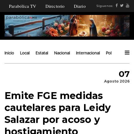
Parabólica TV
Directorio
Diario
Síguenos:
Inicio
Local
Estatal
Nacional
Internacional
Política
Ángu
07
Agosto 2026
Emite FGE medidas
cautelares para Leidy
Salazar por acoso y
hostigamiento