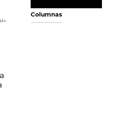
Columnas
más
 a
a