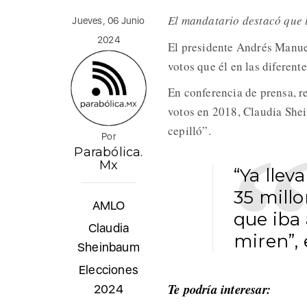
El mandatario destacó que l
Jueves, 06 Junio
2024
El presidente Andrés Manu
votos que él en las diferent
En conferencia de prensa, r
votos en 2018, Claudia Shei
cepilló”.
Por
Parabólica.
Mx
“Ya llev
35 millo
AMLO
que iba 
Claudia
miren”, 
Sheinbaum
Elecciones
Te podría interesar:
2024