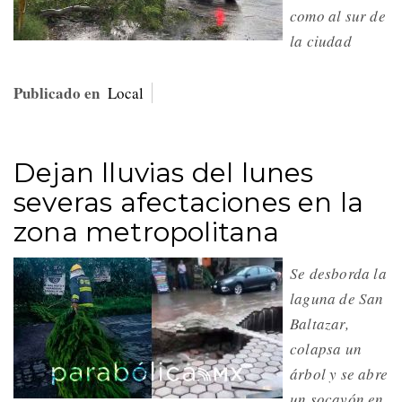
como al sur de
la ciudad
Publicado en
Local
Dejan lluvias del lunes
severas afectaciones en la
zona metropolitana
Se desborda la
laguna de San
Baltazar,
colapsa un
árbol y se abre
un socavón en