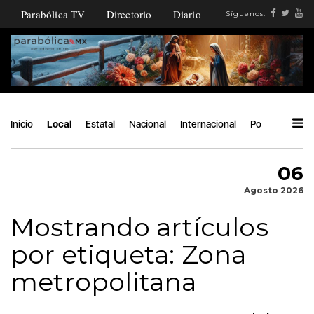
Parabólica TV
Directorio
Diario
Síguenos:
Inicio
Local
Estatal
Nacional
Internacional
Política
Áng
06
Agosto 2026
Mostrando artículos
por etiqueta: Zona
metropolitana