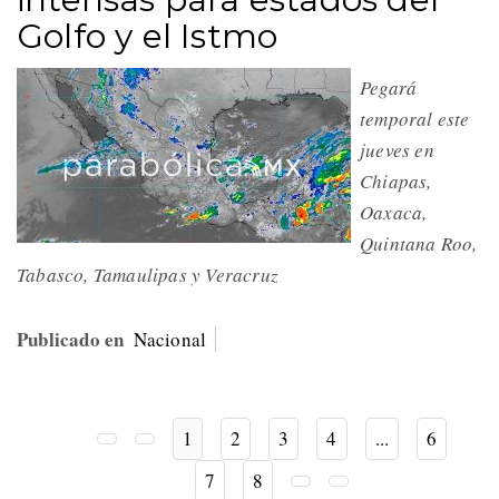
Golfo y el Istmo
Pegará
temporal este
jueves en
Chiapas,
Oaxaca,
Quintana Roo,
Tabasco, Tamaulipas y Veracruz
Publicado en
Nacional
1
2
3
4
...
6
7
8