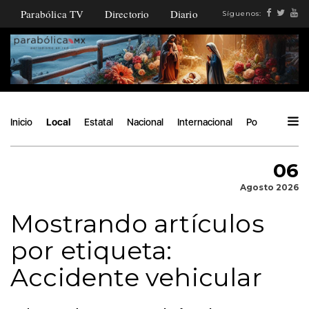
Parabólica TV
Directorio
Diario
Síguenos:
Inicio
Local
Estatal
Nacional
Internacional
Política
Áng
06
Agosto 2026
Mostrando artículos
por etiqueta:
Accidente vehicular