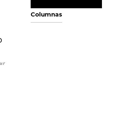
Columnas
o
sur