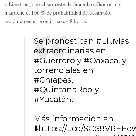
kilómetros (km) al suroeste de Acapulco, Guerrero, y
mantiene el 100 % de probabilidad de desarrollo
ciclónico en el pronóstico a 48 horas.
Se pronostican
#Lluvias
extraordinarias en
#Guerrero
y
#Oaxaca
, y
torrenciales en
#Chiapas
,
#QuintanaRoo
y
#Yucatán
.
Más información en
⬇️
https://t.co/SOS8VREEe