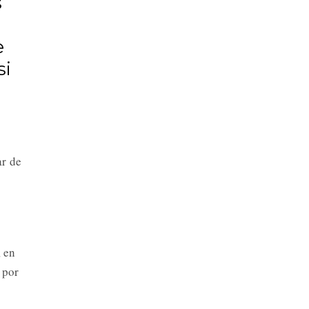
s
e
si
ar de
, en
 por