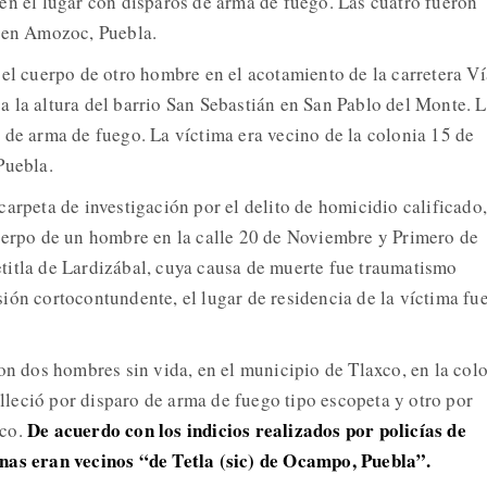
en el lugar con disparos de arma de fuego. Las cuatro fueron
o en Amozoc, Puebla.
 el cuerpo de otro hombre en el acotamiento de la carretera Ví
 la altura del barrio San Sebastián en San Pablo del Monte. 
 de arma de fuego. La víctima era vecino de la colonia 15 de
Puebla.
arpeta de investigación por el delito de homicidio calificado,
uerpo de un hombre en la calle 20 de Noviembre y Primero de
itla de Lardizábal, cuya causa de muerte fue traumatismo
ión cortocontundente, el lugar de residencia de la víctima fu
ron dos hombres sin vida, en el municipio de Tlaxco, en la col
eció por disparo de arma de fuego tipo escopeta y otro por
De acuerdo con los indicios realizados por policías de
ico.
nas eran vecinos “de Tetla (sic) de Ocampo, Puebla”.