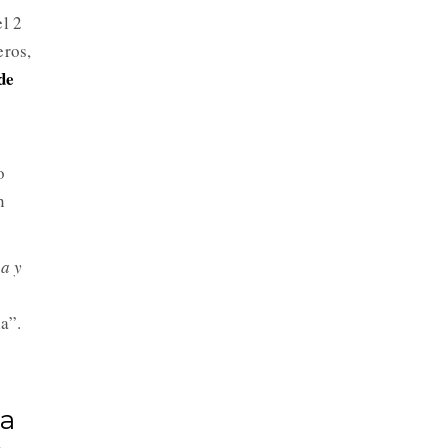
l 2
eros,
de
o
n
a y
a”.
la