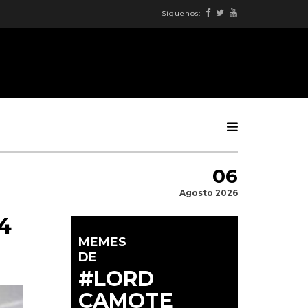
Síguenos:
06
Agosto 2026
 4
MEMES
DE
#LORD
CAMOTE