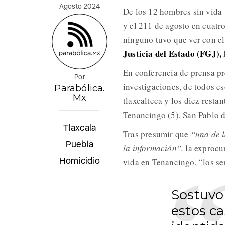
Agosto 2024
De los 12 hombres sin vida 
y el 211 de agosto en cuatr
ninguno tuvo que ver con el 
Justicia del Estado (FGJ),
En conferencia de prensa pr
Por
investigaciones, de todos e
Parabólica.
Mx
tlaxcalteca y los diez resta
Tenancingo (5), San Pablo de
Tlaxcala
Tras presumir que
“una de l
Puebla
la información”,
la exprocu
Homicidio
vida en Tenancingo, “los se
Sostuvo
estos ca