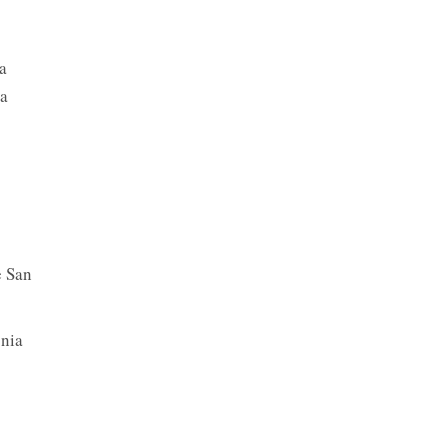
a
La
e San
onia