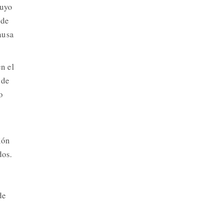
cuyo
 de
ausa
n el
 de
o
ión
dos.
de