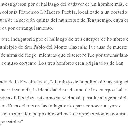
a investigación por el hallazgo del cadáver de un hombre más, 
la colonia Francisco I. Madero Puebla, localizado a un costado
altura de la sección quinta del municipio de Tenancingo, cuya c
ica por estrangulamiento.
 otra indagatoria por el hallazgo de tres cuerpos de hombres e
unicipio de San Pablo del Monte Tlaxcala; la causa de muerte
o de arma de fuego, mientras que el tercero fue por traumatism
 contuso cortante. Los tres hombres eran originarios de San
 de la Fiscalía local, “el trabajo de la policía de investigac
imera instancia, la identidad de cada uno de los cuerpos halla
rsonas fallecidas, así como su vecindad, permite al agente del
con líneas claras en las indagatorias para conocer mayores
 en el menor tiempo posible órdenes de aprehensión en contra 
sponsables”.