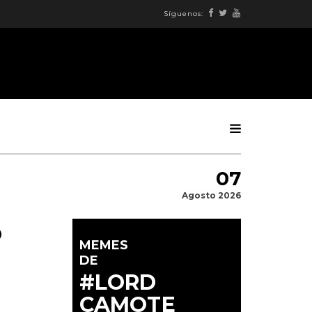
Síguenos:
07
Agosto 2026
o
MEMES
DE
#LORD
CAMOTE