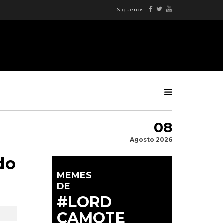
Síguenos:
08
Agosto 2026
do
MEMES
DE
#LORD
CAMOTE