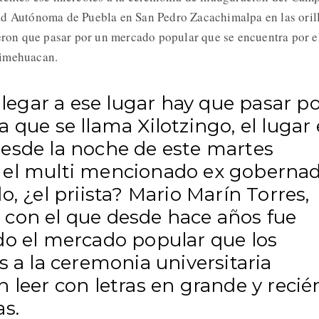
ad Autónoma de Puebla en San Pedro Zacachimalpa en las oril
ieron que pasar por un mercado popular que se encuentra por e
timehuacan.
 llegar a ese lugar hay que pasar p
 que se llama Xilotzingo, el lugar
esde la noche de este martes
el multi mencionado ex goberna
o, ¿el priista? Mario Marín Torres,
con el que desde hace años fue
do el mercado popular que los
s a la ceremonia universitaria
 leer con letras en grande y recié
as.