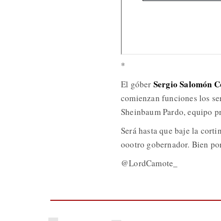
*
Sergio Salomón C
El góber
comienzan funciones los ser
Sheinbaum Pardo, equipo pre
Será hasta que baje la corti
oootro gobernador. Bien por
@LordCamote_