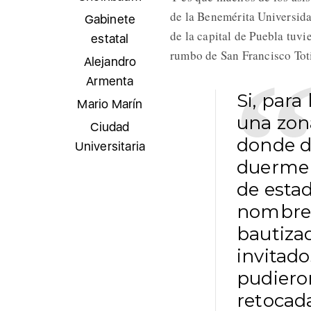
de la Benemérita Universid
Gabinete
de la capital de Puebla tuv
estatal
rumbo de San Francisco To
Alejandro
Armenta
Si, para
Mario Marín
una zona
Ciudad
donde d
Universitaria
duerme 
de estad
nombre 
bautiza
invitado
pudieron
retocad