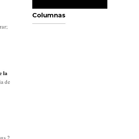
Columnas
rar;
l
e la
ia de
pus 2