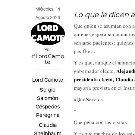
Miércoles, 14
Lo que le dicen
Agosto 2024
Que quien se asumían con as
quienes esperaban anuncios
sentarse pacientes; quiene
Por
pasiflora.
#LordCamo
te
Y es que, aunque el anuncio
Alejandr
gobernador electo,
presidenta electa, Claudi
Lord Camote
mayoría prevista en el Insti
Sergio
Salomón
#QuéNervios.
Céspedes
*
Peregrina
Que pena con las visitas.
Claudia
Sheinbaum
Y es que muchos de los asis