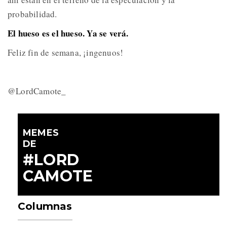
probabilidad.
El hueso es el hueso. Ya se verá.
Feliz fin de semana, ¡ingenuos!
@LordCamote_
MEMES
DE
#LORD
CAMOTE
Columnas