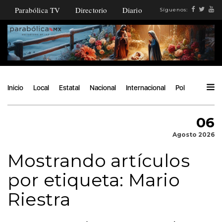
Parabólica TV
Directorio
Diario
Síguenos:
Inicio
Local
Estatal
Nacional
Internacional
Política
Ángu
06
Agosto 2026
Mostrando artículos
por etiqueta: Mario
Riestra