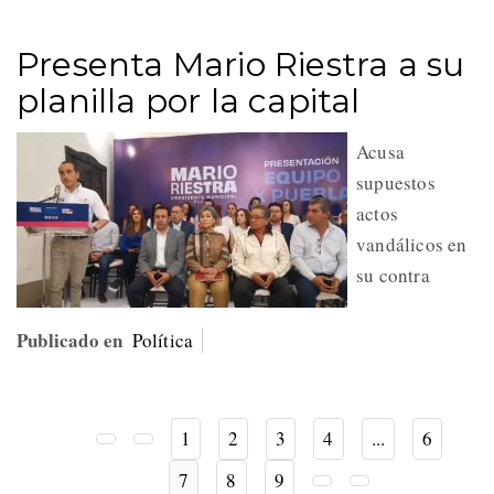
Presenta Mario Riestra a su
planilla por la capital
Acusa
supuestos
actos
vandálicos en
su contra
Publicado en
Política
1
2
3
4
...
6
7
8
9