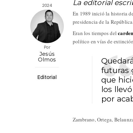
La editorial esc
2024
En 1989 inició la historia d
presidencia de la Repúblic
carden
Eran los tiempos del
político en vías de extinció
Por
Jesús
Quedará 
Olmos
futuras 
Editorial
que hici
los llev
por acab
Zambrano, Ortega, Belaunz