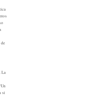
tica
ntos
no
a
 de
ó
. La
 “Un
a si