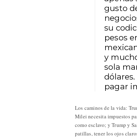
gusto d
negocios
su codic
pesos e
mexicano
y mucho
sola ma
dólares
pagar i
Los caminos de la vida: Tru
Milei necesita impuestos par
como esclavo; y Trump y Sa
patillas, tener los ojos clar