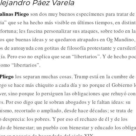
lejandro Páez Varela
linas Pliego
son dos muy buenos especímenes para tratar de
ria” que se ha hecho más visible en últimos tiempos, en distin
ortuna; les fascina personalizar sus ataques, sobre todo en la
os que buenas ideas y se quedaron atrapados en Og Mandino,
 de autoayuda con gotitas de filosofía protestante y cursilerí
gía. Pero eso no explica que sean “libertarios”. Y de hecho po
como “libertarios”.
Pliego
los separan muchas cosas. Trump está en la cumbre de
iego se hace más chiquito a cada día y no porque el Gobierno l
ver, sino porque lo persiguen las obligaciones que rehuyó con
s. Por eso digo que le sobran abogados y le faltan ideas: su
ismo, recortado o ampliado, desde hace décadas; se trata de
o desprecia: los pobres. Y por eso el rechazo de él y de los
do de bienestar; un pueblo con bienestar y educado los obliga
señar su negocio de hacendado del siglo XIX.