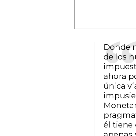
Donde me
de los n
impuest
ahora po
única ví
impusie
Monetar
pragmati
él tiene
apenas s