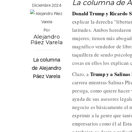
La columna de A
Diciembre 2024
Donald Trump y Ricardo Sa
explicar la derecha “liberta
latitudes. Ambos heredaron f
Por
Alejandro
mujeres; tienen más abogad
Páez Varela
magnífico vendedor de libros
taquillera de seudo psicolo
La columna
cosas en ellos los explican 
de Alejandro
Trump y a Salinas 
Claro, a
Páez Varela
carrera mientras Salinas Pl
persiga, como quiere hacer 
ayuda de sus asesores legale
negocio es básicamente el m
exprimir a la gente que tant
empresarios como él al Esta
a trabajar, es decir, a redi