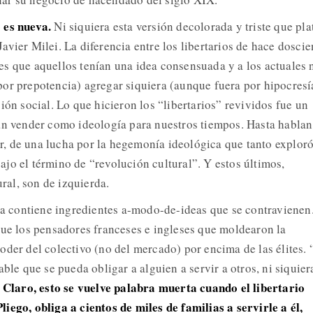
 es nueva.
Ni siquiera esta versión decolorada y triste que pla
vier Milei. La diferencia entre los libertarios de hace doscie
s que aquellos tenían una idea consensuada y a los actuales 
or prepotencia) agregar siquiera (aunque fuera por hipocresí
ión social. Lo que hicieron los “libertarios” revividos fue un
an vender como ideología para nuestros tiempos. Hasta hablan
cir, de una lucha por la hegemonía ideológica que tanto explor
jo el término de “revolución cultural”. Y estos últimos,
ural, son de izquierda.
zza contiene ingredientes a-modo-de-ideas que se contravienen
que los pensadores franceses e ingleses que moldearon la
oder del colectivo (no del mercado) por encima de las élites.
ble que se pueda obligar a alguien a servir a otros, ni siquier
Claro, esto se vuelve palabra muerta cuando el libertario
.
iego, obliga a cientos de miles de familias a servirle a él,