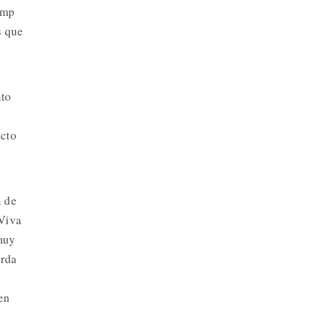
ump
s que
nto
ecto
n de
 Viva
 muy
erda
en