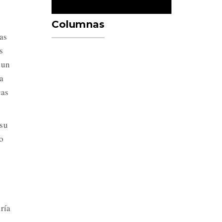
Columnas
tas
s
 un
a
cas
 su
o
ría