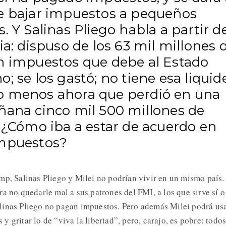
e bajar impuestos a pequeños
. Y Salinas Pliego habla a partir d
ia: dispuso de los 63 mil millones 
n impuestos que debe al Estado
; se los gastó; no tiene esa liquid
 menos ahora que perdió en una
ñana cinco mil 500 millones de
. ¿Cómo iba a estar de acuerdo en
mpuestos?
mp, Salinas Pliego y Milei no podrían vivir en un mismo país.
a no quedarle mal a sus patrones del FMI, a los que sirve sí o
linas Pliego no pagan impuestos. Pero además Milei podrá us
os y gritar lo de “viva la libertad”, pero, carajo, es pobre: todo