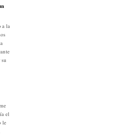
un
 a la
nos
 a
rante
r su
y
rme
ía el
o le
,