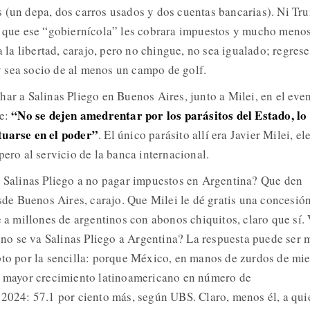
 (un depa, dos carros usados y dos cuentas bancarias). Ni Tr
n que ese “gobiernícola” les cobrara impuestos y mucho meno
a la libertad, carajo, pero no chingue, no sea igualado; regrese
 sea socio de al menos un campo de golf.
har a Salinas Pliego en Buenos Aires, junto a Milei, en el eve
“No se dejen amedrentar por los parásitos del Estado, lo
e:
tuarse en el poder”
. El único parásito allí era Javier Milei, el
pero al servicio de la banca internacional.
a Salinas Pliego a no pagar impuestos en Argentina? Que den
esde Buenos Aires, carajo. Que Milei le dé gratis una concesió
e a millones de argentinos con abonos chiquitos, claro que sí.
é no se va Salinas Pliego a Argentina? La respuesta puede ser
pto por la sencilla: porque México, en manos de zurdos de mi
el mayor crecimiento latinoamericano en número de
 2024: 57.1 por ciento más, según UBS. Claro, menos él, a qui