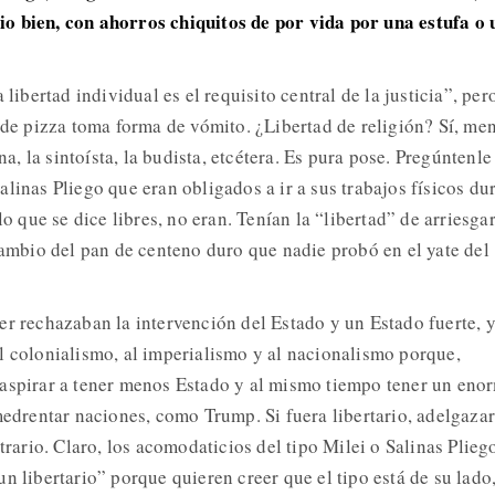
o bien, con ahorros chiquitos de por vida por una estufa o 
 libertad individual es el requisito central de la justicia”, pero
o de pizza toma forma de vómito. ¿Libertad de religión? Sí, me
 la sintoísta, la budista, etcétera. Es pura pose. Pregúntenle
linas Pliego que eran obligados a ir a sus trabajos físicos du
lo que se dice libres, no eran. Tenían la “libertad” de arriesga
 cambio del pan de centeno duro que nadie probó en el yate del
er rechazaban la intervención del Estado y un Estado fuerte, 
l colonialismo, al imperialismo y al nacionalismo porque,
 aspirar a tener menos Estado y al mismo tiempo tener un eno
medrentar naciones, como Trump. Si fuera libertario, adelgazar
trario. Claro, los acomodaticios del tipo Milei o Salinas Plieg
n libertario” porque quieren creer que el tipo está de su lado