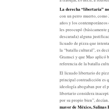
La derecha “libertaria” no
con un perro muerto, como Ja
años y los contemporáneos e
les preocupó (básicamente p
descarada) alguna justificac
licuado de pizza que intent
la “batalla cultural”, es de
Gramsci y que Mao aplicó ba
referencia de la batalla cult
El licuado libertario de pi
principal contradicción es 
ideología abogaban por el p
libertario considera inacepta
por su propio bien”, decían
mayor de México, Salinas Pl