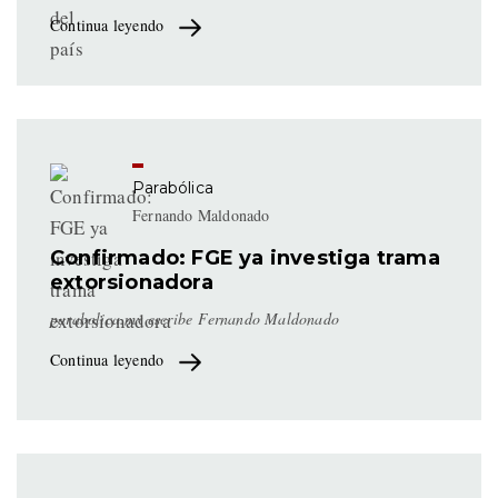
Continua leyendo
Parabólica
Fernando Maldonado
Confirmado: FGE ya investiga trama
extorsionadora
parabolica.mx escribe Fernando Maldonado
Continua leyendo