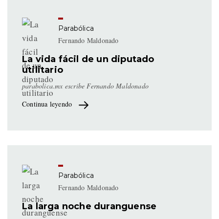
Parabólica
Fernando Maldonado
La vida fácil de un diputado
utilitario
parabolica.mx escribe Fernando Maldonado
Continua leyendo
Parabólica
Fernando Maldonado
La larga noche duranguense