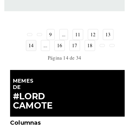
9
...
11
12
13
14
...
16
17
18
Página 14 de 34
MEMES
DE
#LORD
CAMOTE
Columnas