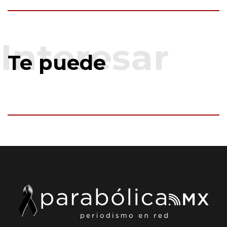
Te puede