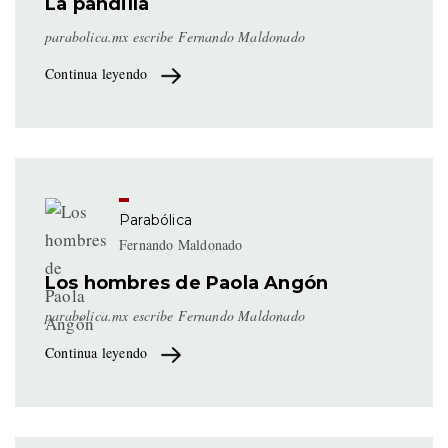
La pandilla
parabolica.mx escribe Fernando Maldonado
Continua leyendo
Parabólica
Fernando Maldonado
Los hombres de Paola Angón
parabolica.mx escribe Fernando Maldonado
Continua leyendo