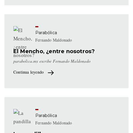
Parabólica
Fernando Maldonado
El Mencho, ¿entre nosotros?
parabolica.mx escribe Fernando Maldonado
Continua leyendo
Parabólica
Fernando Maldonado