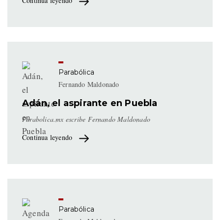
Continua leyendo
Parabólica
Fernando Maldonado
Adán, el aspirante en Puebla
Parabolica.mx escribe Fernando Maldonado
Continua leyendo
Parabólica