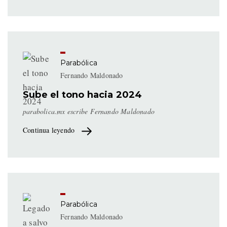
Parabólica
Fernando Maldonado
Sube el tono hacia 2024
parabolica.mx escribe Fernando Maldonado
Continua leyendo
Parabólica
Fernando Maldonado