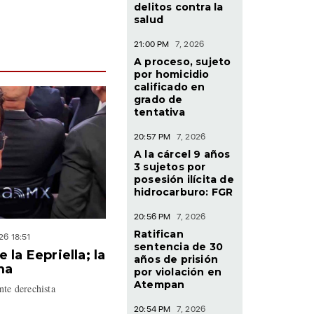
delitos contra la
salud
21:00 PM
7, 2026
A proceso, sujeto
por homicidio
calificado en
grado de
tentativa
20:57 PM
7, 2026
A la cárcel 9 años
3 sujetos por
posesión ilícita de
hidrocarburo: FGR
20:56 PM
7, 2026
Ratifican
26 18:51
sentencia de 30
la Eepriella; la
años de prisión
ma
por violación en
Atempan
nte derechista
20:54 PM
7, 2026