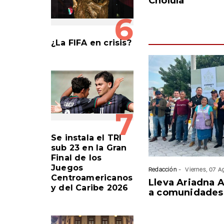
Cholula
6
¿La FIFA en crisis?
7
Se instala el TRI
sub 23 en la Gran
Final de los
Juegos
Redacción
-
Viernes, 07 
Centroamericanos
Lleva Ariadna 
y del Caribe 2026
a comunidades 