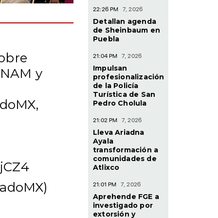
22:26 PM
7, 2026
Detallan agenda
de Sheinbaum en
Puebla
sobre
21:04 PM
7, 2026
Impulsan
 UNAM y
profesionalización
de la Policía
Turística de San
adoMX,
Pedro Cholula
21:02 PM
7, 2026
Lleva Ariadna
Ayala
transformación a
comunidades de
EjCZ4
Atlixco
nadoMX)
21:01 PM
7, 2026
Aprehende FGE a
investigado por
extorsión y