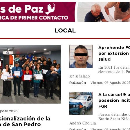
LOCAL
Aprehende FG
por extorsión 
salud
En 2021 fue deten
elementos de la Po
ser señalado
Redacción
-
Viernes, 07 Agosto 202
A la cárcel 9 
posesión ilíci
FGR
Agosto 2026
Fueron detenidos d
ionalización de la
Barrio Santo Niño
Andrés Cholula
ca de San Pedro
Redacción
-
Viernes, 07 Agosto 202