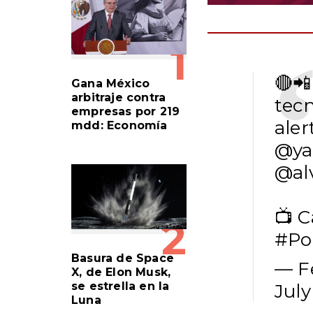
1
🔴
Gana México
arbitraje contra
tecn
empresas por 219
aler
mdd: Economía
@ya
@al
📺 C
2
#Po
Basura de Space
— F
X, de Elon Musk,
se estrella en la
July
Luna