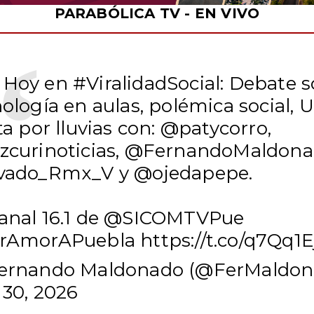
PARABÓLICA TV - EN VIVO
 Hoy en
#ViralidadSocial
: Debate 
ología en aulas, polémica social,
ta por lluvias con:
@patycorro
,
zcurinoticias
, @FernandoMaldon
vado_Rmx_V y
@ojedapepe
.
anal 16.1 de
@SICOMTVPue
rAmorAPuebla
https://t.co/q7Qq1
ernando Maldonado (@FerMaldo
 30, 2026