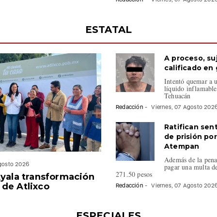
ESTATAL
A proceso, su
calificado en
Intentó quemar a 
líquido inflamable
Tehuacán
Redacción
-
Viernes, 07 Agosto 202
Ratifican sen
de prisión por
Atempan
Además de la pena 
Agosto 2026
pagar una multa 
271.50 pesos
Ayala transformación
de Atlixco
Redacción
-
Viernes, 07 Agosto 202
ESPECIALES