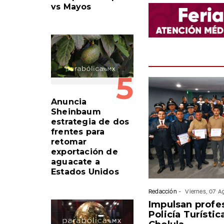
vs Mayos
5
Anuncia
Sheinbaum
estrategia de dos
frentes para
retomar
exportación de
aguacate a
Estados Unidos
Redacción
-
Viernes, 07 
Impulsan profes
Policía Turísti