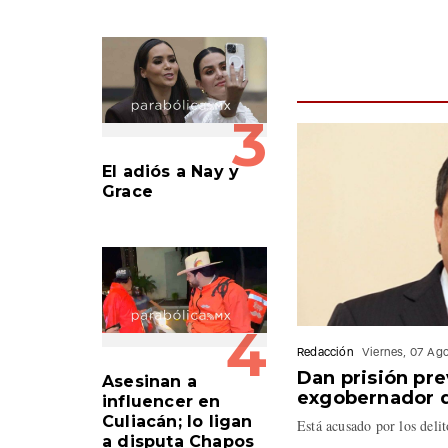
3
El adiós a Nay y
Grace
4
Redacción
Viernes, 07 Ag
Dan prisión pre
Asesinan a
exgobernador d
influencer en
Culiacán; lo ligan
Está acusado por los deli
a disputa Chapos