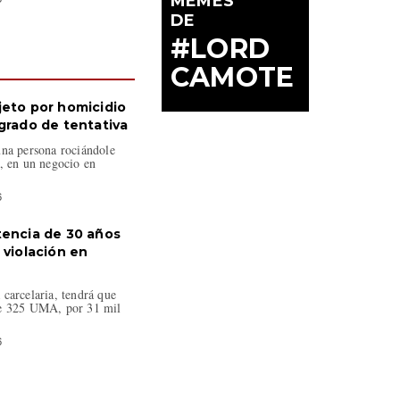
MEMES
DE
#LORD
CAMOTE
jeto por homicidio
 grado de tentativa
una persona rociándole
, en un negocio en
6
tencia de 30 años
 violación en
carcelaria, tendrá que
de 325 UMA, por 31 mil
6