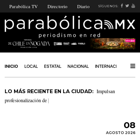
Parabólica TV
Directorio
Diario
SÍGUENOS:
INICIO
LOCAL
ESTATAL
NACIONAL
INTERNACIONAL
PO
Impulsan
LO MÁS RECIENTE EN LA CIUDAD:
profesionalización de la Policía Turística de San Pedro Cholula
|
08
AGOSTO 2026