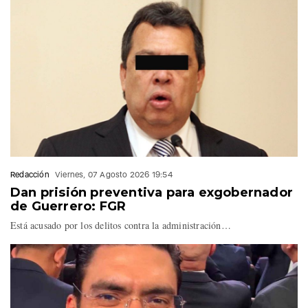
@ojedapepe
.
📺 Canal 16.1 de
@SICOMTVPue
#PorAmorAPuebla
https://t.co/q7Qq1EjCZ4
— Fernando Maldonado
(@FerMaldonadoMX)
Redacción
Viernes, 07 Agosto 2026 19:54
July 30, 2026
Dan prisión preventiva para exgobernador
de Guerrero: FGR
Está acusado por los delitos contra la administración…