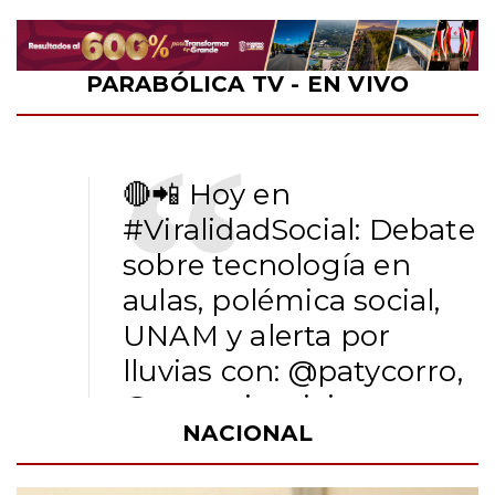
PARABÓLICA TV - EN VIVO
🔴📲 Hoy en
#ViralidadSocial
: Debate
sobre tecnología en
aulas, polémica social,
UNAM y alerta por
lluvias con:
@patycorro
,
@yazcurinoticias
,
NACIONAL
@FernandoMaldonadoMX
@alvado_Rmx_V y