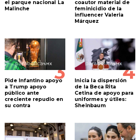
Muere una mujer en
Capturan a presunto
el parque nacional La
coautor material de
Malinche
feminicidio de la
influencer Valeria
Márquez
3
4
Pide Infantino apoyo
Inicia la dispersión
a Trump apoyo
de la Beca Rita
público ante
Cetina de apoyo para
creciente repudio en
uniformes y útiles:
su contra
Sheinbaum