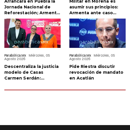
Agosto 2026
05 Agosto 2026
Arrancará en Puebla la
Militar en Morena es
Jornada Nacional de
asumir sus principios:
Reforestación; Armenta
Armenta ante caso
confirma visita de
Salvatori- Palomares
Sheinbaum
Parabólica.Mx
Miércoles, 05
Parabólica.Mx
Miércoles, 05
Agosto 2026
Agosto 2026
Descentraliza la justicia
Pide Riestra discutir
modelo de Casas
revocación de mandato
Carmen Serdán:
en Acatlán
Armenta en CDMX