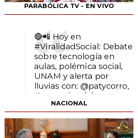
PARABÓLICA TV - EN VIVO
🔴📲 Hoy en
#ViralidadSocial
: Debate
sobre tecnología en
aulas, polémica social,
UNAM y alerta por
lluvias con:
@patycorro
,
@yazcurinoticias
,
NACIONAL
@FernandoMaldonadoMX
@alvado_Rmx_V y
@ojedapepe
.