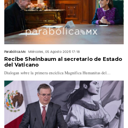
📺 Canal 16.1 de
@SICOMTVPue
#PorAmorAPuebla
https://t.co/q7Qq1EjCZ4
— Fernando Maldonado
Parabólica.Mx
Miércoles, 05 Agosto 2026 17:18
(@FerMaldonadoMX)
Recibe Sheinbaum al secretario de Estado
July 30, 2026
del Vaticano
Dialogan sobre la primera encíclica Magnifica Humanitas del…