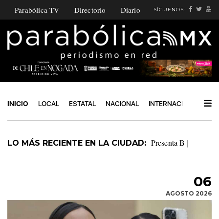
Parabólica TV
Directorio
Diario
SÍGUENOS:
INICIO
LOCAL
ESTATAL
NACIONAL
INTERNACIONAL
PO
Indispensable
LO MÁS RECIENTE EN LA CIUDAD:
proteger a víctimas de violencia digital: Beatriz Camacho
|
06
AGOSTO 2026