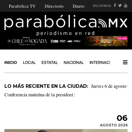
Parabólica TV
Directorio
Diario
SÍGUENOS:
INICIO
LOCAL
ESTATAL
NACIONAL
INTERNACIONAL
PO
Presenta Bety
LO MÁS RECIENTE EN LA CIUDAD:
Sánchez Feria de la Manzana de Zacatlán en el Senado
|
06
AGOSTO 2026