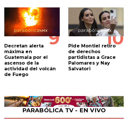
9
10
Decretan alerta
Pide Montiel retiro
máxima en
de derechos
Guatemala por el
partidistas a Grace
ascenso de la
Palomares y Nay
actividad del volcán
Salvatori
de Fuego
PARABÓLICA TV - EN VIVO