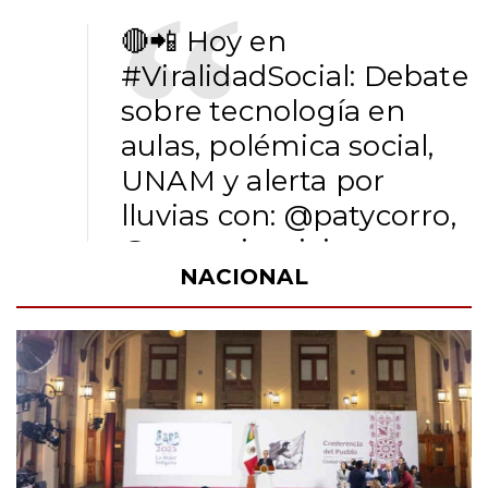
🔴📲 Hoy en
#ViralidadSocial
: Debate
sobre tecnología en
aulas, polémica social,
UNAM y alerta por
lluvias con:
@patycorro
,
@yazcurinoticias
,
NACIONAL
@FernandoMaldonadoMX
@alvado_Rmx_V y
@ojedapepe
.
📺 Canal 16.1 de
@SICOMTVPue