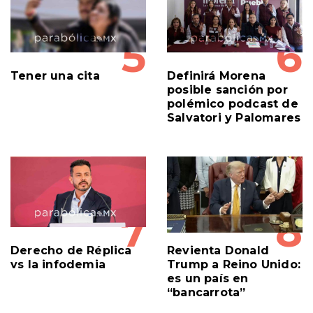
5
6
Tener una cita
Definirá Morena
posible sanción por
polémico podcast de
Salvatori y Palomares
7
8
Derecho de Réplica
Revienta Donald
vs la infodemia
Trump a Reino Unido:
es un país en
“bancarrota”