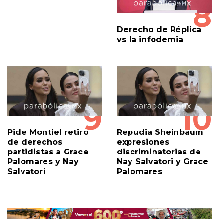
8
Derecho de Réplica
vs la infodemia
9
10
Pide Montiel retiro
Repudia Sheinbaum
de derechos
expresiones
partidistas a Grace
discriminatorias de
Palomares y Nay
Nay Salvatori y Grace
Salvatori
Palomares