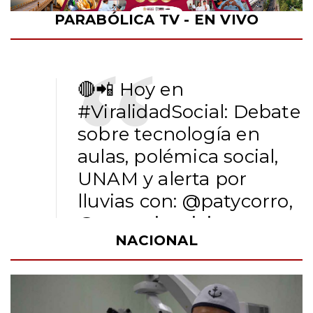
PARABÓLICA TV - EN VIVO
🔴📲 Hoy en
#ViralidadSocial
: Debate
sobre tecnología en
aulas, polémica social,
UNAM y alerta por
lluvias con:
@patycorro
,
@yazcurinoticias
,
NACIONAL
@FernandoMaldonadoMX
@alvado_Rmx_V y
@ojedapepe
.