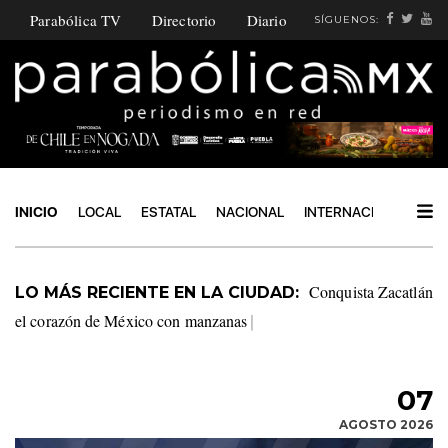
Parabólica TV
Directorio
Diario
SÍGUENOS:
INICIO
LOCAL
ESTATAL
NACIONAL
INTERNACIONAL
PO
Firma San Pedro
LO MÁS RECIENTE EN LA CIUDAD:
Cholula convenio funerario con la CTM
|
07
AGOSTO 2026