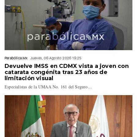
📺 Canal 16.1 de
@SICOMTVPue
#PorAmorAPuebla
https://t.co/q7Qq1EjCZ4
— Fernando Maldonado
Parabólica.Mx
Jueves, 06 Agosto 2026 19:25
(@FerMaldonadoMX)
Devuelve IMSS en CDMX vista a joven con
July 30, 2026
catarata congénita tras 23 años de
limitación visual
Especialistas de la UMAA No. 161 del Seguro…