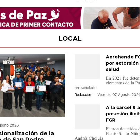
LOCAL
Aprehende FG
por extorsión 
salud
En 2021 fue deten
elementos de la Po
ser señalado
Redacción
-
Viernes, 07 Agosto 202
A la cárcel 9 
posesión ilíci
FGR
Agosto 2026
Fueron detenidos d
ionalización de la
Barrio Santo Niño
Andrés Cholula
ca de San Pedro