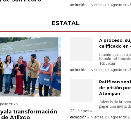
Redacción
-
Viernes, 07 Agosto 202
ESTATAL
A proceso, su
calificado en
Intentó quemar a 
líquido inflamable
Tehuacán
Redacción
-
Viernes, 07 Agosto 202
Ratifican sen
de prisión por
Atempan
Además de la pena 
Agosto 2026
pagar una multa 
271.50 pesos
Ayala transformación
de Atlixco
Redacción
-
Viernes, 07 Agosto 202