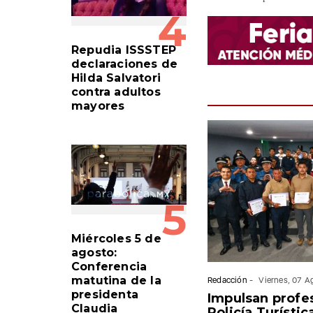
4
Repudia ISSSTEP
declaraciones de
Hilda Salvatori
contra adultos
mayores
5
Miércoles 5 de
agosto:
Conferencia
matutina de la
Redacción
-
Viernes, 07 
presidenta
Impulsan profes
Claudia
Policía Turísti