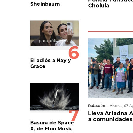
Sheinbaum
Cholula
6
El adiós a Nay y
Grace
Redacción
-
Viernes, 07 
7
Lleva Ariadna 
a comunidades 
Basura de Space
X, de Elon Musk,