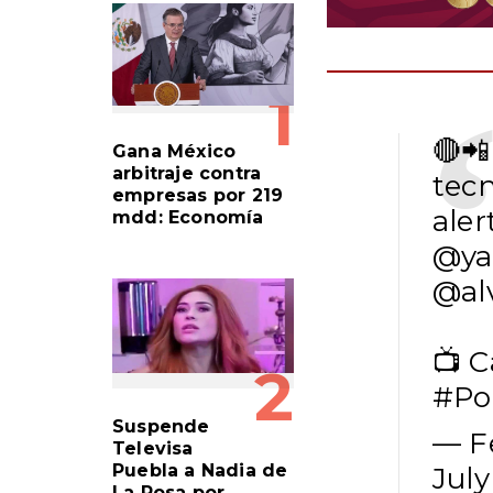
1
🔴
Gana México
arbitraje contra
tecn
empresas por 219
aler
mdd: Economía
@ya
@al
📺 C
2
#Po
Suspende
— F
Televisa
Puebla a Nadia de
July
La Rosa por