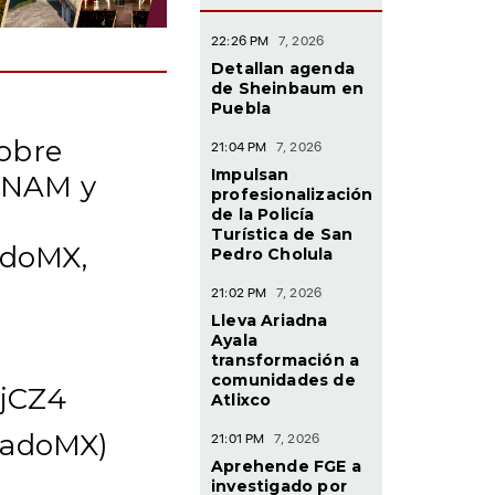
22:26 PM
7, 2026
Detallan agenda
de Sheinbaum en
Puebla
sobre
21:04 PM
7, 2026
Impulsan
 UNAM y
profesionalización
de la Policía
Turística de San
adoMX,
Pedro Cholula
21:02 PM
7, 2026
Lleva Ariadna
Ayala
transformación a
comunidades de
EjCZ4
Atlixco
nadoMX)
21:01 PM
7, 2026
Aprehende FGE a
investigado por