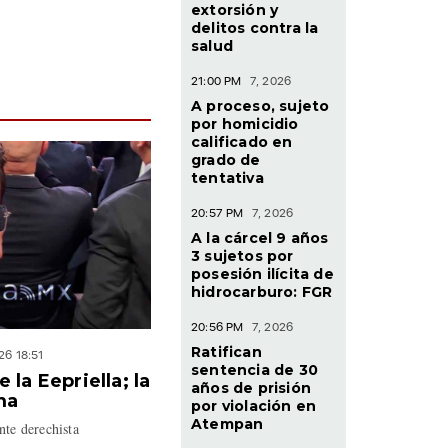
extorsión y
delitos contra la
salud
21:00 PM
7, 2026
A proceso, sujeto
por homicidio
calificado en
grado de
tentativa
20:57 PM
7, 2026
A la cárcel 9 años
3 sujetos por
posesión ilícita de
hidrocarburo: FGR
20:56 PM
7, 2026
Ratifican
26 18:51
sentencia de 30
la Eepriella; la
años de prisión
ma
por violación en
Atempan
nte derechista