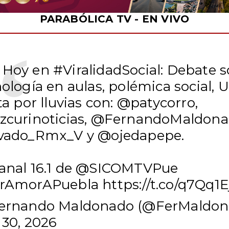
PARABÓLICA TV - EN VIVO
 Hoy en
#ViralidadSocial
: Debate 
ología en aulas, polémica social,
ta por lluvias con:
@patycorro
,
zcurinoticias
, @FernandoMaldon
vado_Rmx_V y
@ojedapepe
.
anal 16.1 de
@SICOMTVPue
rAmorAPuebla
https://t.co/q7Qq1
ernando Maldonado (@FerMaldo
 30, 2026