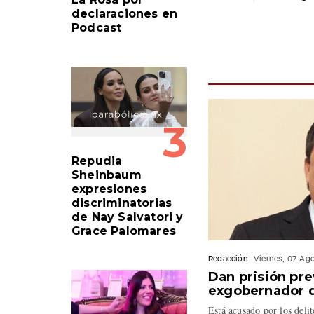
declaraciones en
Podcast
3
Repudia
Sheinbaum
expresiones
discriminatorias
de Nay Salvatori y
Grace Palomares
Redacción
Viernes, 07 Ag
Dan prisión pre
exgobernador d
Está acusado por los deli