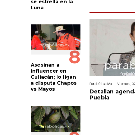
se estrella en la
Luna
8
Asesinan a
influencer en
Culiacán; lo ligan
a disputa Chapos
Parabólica.Mx
-
Viernes, 
vs Mayos
Detallan agend
Puebla