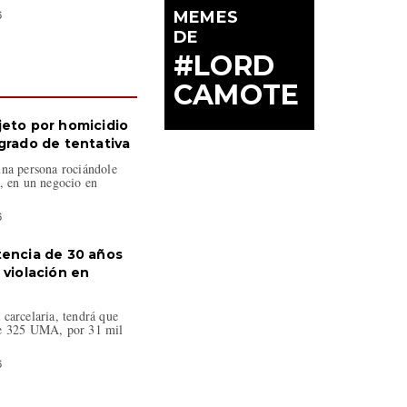
MEMES
6
DE
#LORD
CAMOTE
jeto por homicidio
 grado de tentativa
una persona rociándole
, en un negocio en
6
tencia de 30 años
 violación en
carcelaria, tendrá que
de 325 UMA, por 31 mil
6