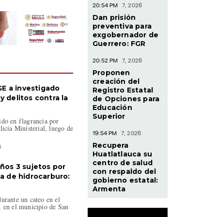
20:54 PM
7, 2026
Dan prisión
preventiva para
exgobernador de
Guerrero: FGR
20:52 PM
7, 2026
Proponen
creación del
E a investigado
Registro Estatal
y delitos contra la
de Opciones para
Educación
Superior
ido en flagrancia por
licía Ministerial, luego de
19:54 PM
7, 2026
Recupera
6
Huatlatlauca su
centro de salud
años 3 sujetos por
con respaldo del
ta de hidrocarburo:
gobierno estatal:
Armenta
urante un cateo en el
, en el municipio de San