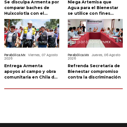
Guadalupe Guarneros
Viernes, 07
Guadalupe Guarneros
Viernes, 07
Agosto 2026
Agosto 2026
Se disculpa Armenta por
Niega Artemisa que
comparar baches de
Agua para el Bienestar
Huixcolotla con el
se utilice con fines
conflicto en Palestina
electorales
Parabólica.Mx
Viernes, 07 Agosto
Parabólica.Mx
Jueves, 06 Agosto
2026
2026
Entrega Armenta
Refrenda Secretaría de
apoyos al campo y obra
Bienestar compromiso
comunitaria en Chila de
contra la discriminación
las Flores