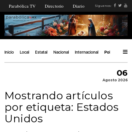
Parabólica TV
Directorio
Diario
Síguenos:
Inicio
Local
Estatal
Nacional
Internacional
Política
Áng
06
Agosto 2026
Mostrando artículos
por etiqueta: Estados
Unidos