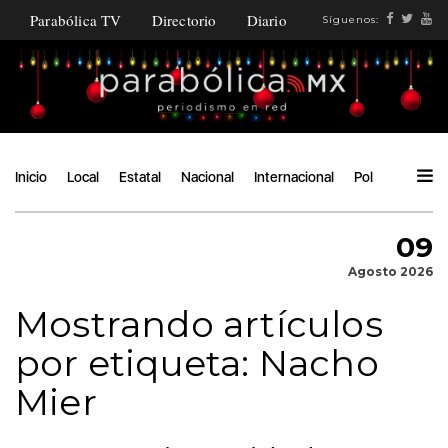
Parabólica TV
Directorio
Diario
Síguenos:
Inicio
Local
Estatal
Nacional
Internacional
Política
Ángu
09
Agosto 2026
Mostrando artículos
por etiqueta: Nacho
Mier