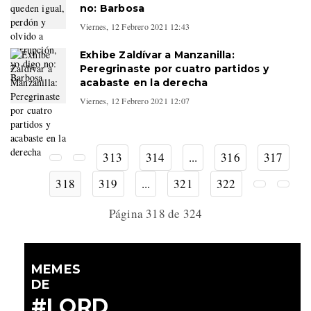
no: Barbosa
Viernes, 12 Febrero 2021 12:43
Exhibe Zaldívar a Manzanilla:
Peregrinaste por cuatro partidos y
acabaste en la derecha
Viernes, 12 Febrero 2021 12:07
313
314
...
316
317
318
319
...
321
322
Página 318 de 324
MEMES
DE
#LORD